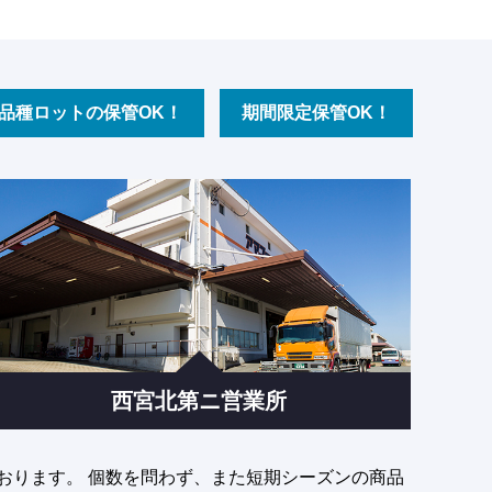
品種ロットの保管OK！
期間限定保管OK！
西宮北第ニ営業所
おります。 個数を問わず、また短期シーズンの商品