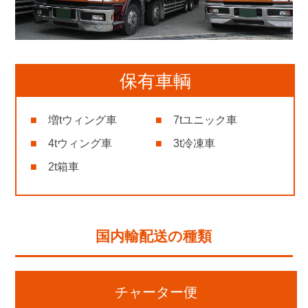
保有車輌
増tウィング車
7tユニック車
4tウィング車
3t冷凍車
2t箱車
国内輸配送の種類
チャーター便