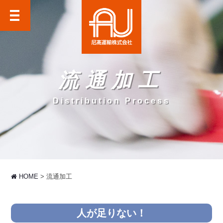
尼高運輸株式会社
流通加工
Distribution Process
HOME
流通加工
人が足りない！