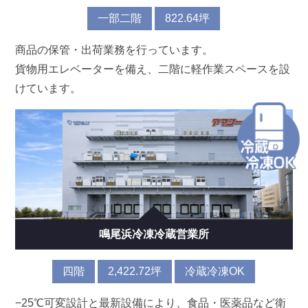
一部二階
822.64坪
商品の保管・出荷業務を行っています。
貨物用エレベーターを備え、二階に軽作業スペースを設
けています。
鳴尾浜冷凍冷蔵営業所
四階
2,422.72坪
冷蔵冷凍OK
−25℃可変設計と最新設備により、食品・医薬品など衛