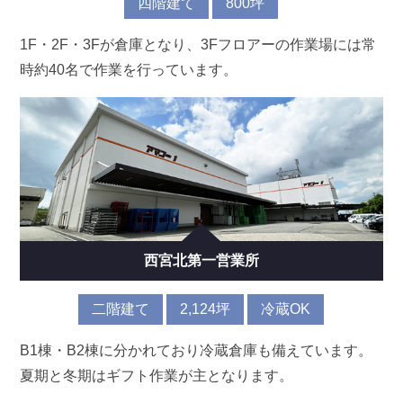
四階建て
800坪
1F・2F・3Fが倉庫となり、3Fフロアーの作業場には常
時約40名で作業を行っています。
西宮北第一営業所
二階建て
2,124坪
冷蔵OK
B1棟・B2棟に分かれており冷蔵倉庫も備えています。
夏期と冬期はギフト作業が主となります。